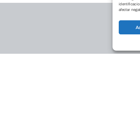
identificaci
afectar nega
A