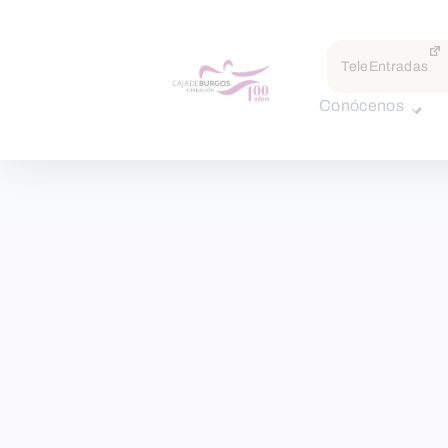
TeleEntradas
Conócenos
Skip