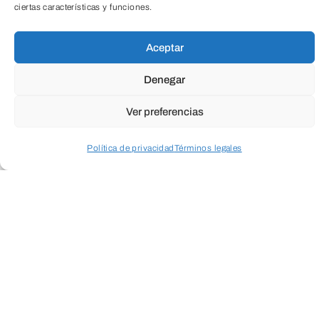
ciertas características y funciones.
TeleEntradas
Aceptar
Denegar
Ver preferencias
Política de privacidad
Términos legales
Acceder a perfil personal
Inspeccionar carrito