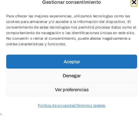
Gestionar consentimiento
VER ENTRADA
Para ofrecer las mejores experiencias, utilizamos tecnologías como las
cookies para almacenar y/o acceder a la información del dispositivo. El
consentimiento de estas tecnologías nos permitirá procesar datos como el
comportamiento de navegación o las identificaciones únicas en este sitio.
No consentir o retirar el consentimiento, puede afectar negativamente a
ciertas características y funciones.
TeleEntradas
Aceptar
Denegar
Ver preferencias
Política de privacidad
Términos legales
Acceder a perfil personal
Inspeccionar carrito
Suscríbete a