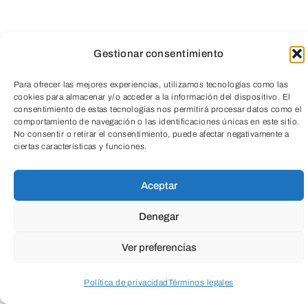
nuestra
Newsletter
Gestionar consentimiento
Para ofrecer las mejores experiencias, utilizamos tecnologías como las
cookies para almacenar y/o acceder a la información del dispositivo. El
consentimiento de estas tecnologías nos permitirá procesar datos como el
TeleEntradas
comportamiento de navegación o las identificaciones únicas en este sitio.
No consentir o retirar el consentimiento, puede afectar negativamente a
ciertas características y funciones.
Aceptar
Educación
Denegar
Todas
Ver preferencias
Cultura
Social
Empresarial
Política de privacidad
Términos legales
Acceder a perfil personal
Inspeccionar carrito