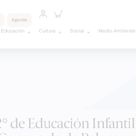
Acceder
Inspeccionar
a
carrito
Agenda
perfil
personal
Educación
Cultura
Social
Medio Ambiente
2° de Educación Infanti