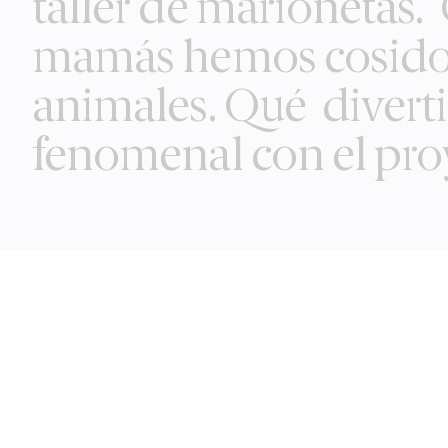
taller de marionetas.
mamás hemos cosido 
animales. Qué divert
fenomenal con el proy