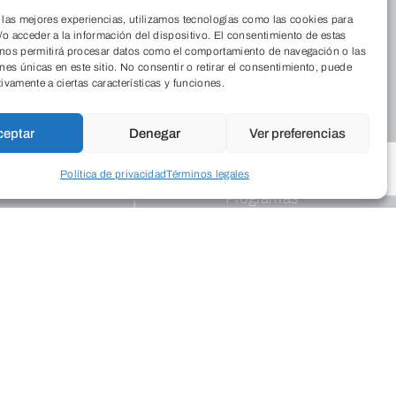
 las mejores experiencias, utilizamos tecnologías como las cookies para
o acceder a la información del dispositivo. El consentimiento de estas
 nos permitirá procesar datos como el comportamiento de navegación o las
Residencia
ones únicas en este sitio. No consentir o retirar el consentimiento, puede
iénes somos
Cordia
tivamente a ciertas características y funciones.
nde estamos
 Revista
Medio Ambiente
ceptar
Denegar
Ver preferencias
abaja con
Aulas de Medio
sotros
Ambiente
Política de privacidad
Términos legales
Programas
Publicaciones
legios
ograma Educa
Empresarial
Programas de
apoyo
Dinamismo
ogramación
Empresarial
tural
Palacio
ntros