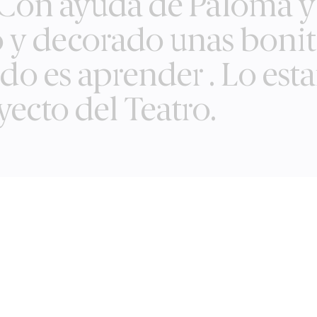
 Con ayuda de Paloma y
y decorado unas bonit
ido es aprender . Lo es
ecto del Teatro.