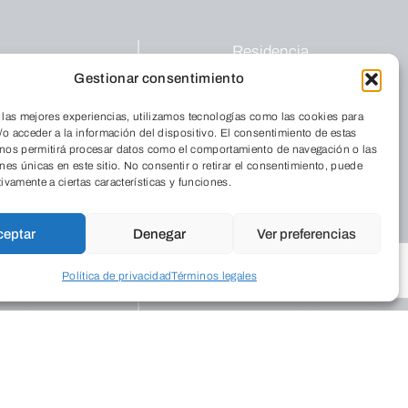
Residencia
iénes somos
Cordia
Gestionar consentimiento
nde estamos
Medio Ambiente
 las mejores experiencias, utilizamos tecnologías como las cookies para
 Revista
Aulas de Medio
o acceder a la información del dispositivo. El consentimiento de estas
abaja con
Ambiente
 nos permitirá procesar datos como el comportamiento de navegación o las
sotros
ones únicas en este sitio. No consentir o retirar el consentimiento, puede
Programas
tivamente a ciertas características y funciones.
Publicaciones
legios
Empresarial
ceptar
Denegar
Ver preferencias
ograma Educa
Programas de
apoyo
Política de privacidad
Términos legales
ogramación
Dinamismo
tural
Empresarial
ntros
Palacio
posiciones
Saldañuela
blicaciones
Salud