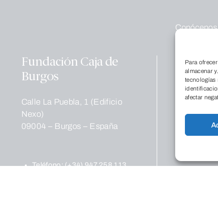
Conócenos
Qu
Dó
Fundación Caja de
Para ofrecer
La
almacenar y/
Burgos
Tr
tecnologías
no
identificaci
afectar nega
Calle La Puebla, 1 (Edificio
Educación
Nexo)
Co
A
09004 – Burgos – España
Pr
Cultura
Pr
Teléfono:
(+34) 947 258 113
cul
Email:
Ce
fundacion@cajadeburgos.com
Ex
Pu