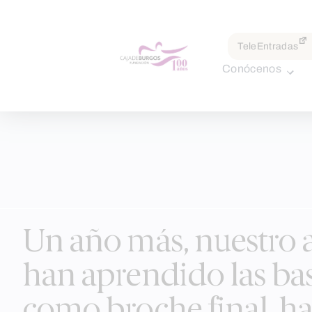
por:
TeleEntradas
Conócenos
Skip
to
Un año más, nuestro a
content
han aprendido las bas
como broche final, h