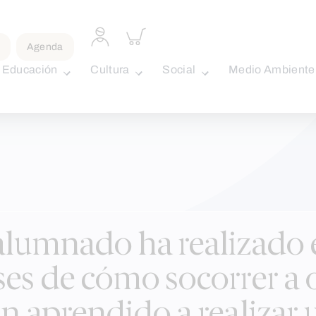
Acceder
Inspeccionar
a
carrito
Agenda
perfil
personal
Educación
Cultura
Social
Medio Ambiente
lumnado ha realizado el
es de cómo socorrer a o
an aprendido a realizar