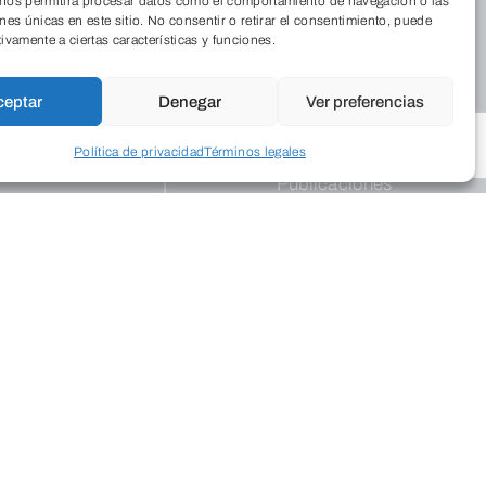
 nos permitirá procesar datos como el comportamiento de navegación o las
iénes somos
Cordia
ones únicas en este sitio. No consentir o retirar el consentimiento, puede
nde estamos
tivamente a ciertas características y funciones.
 Revista
Medio Ambiente
abaja con
Aulas de Medio
ceptar
Denegar
Ver preferencias
sotros
Ambiente
Política de privacidad
Términos legales
Programas
Publicaciones
legios
ograma Educa
Empresarial
Programas de
apoyo
Dinamismo
ogramación
Empresarial
tural
Palacio
ntros
Saldañuela
posiciones
blicaciones
Salud