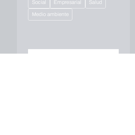
Social
Empresarial
Salud
Medio ambiente
Cuando envíes estarás aceptando los
usos y condiciones
ENVIAR