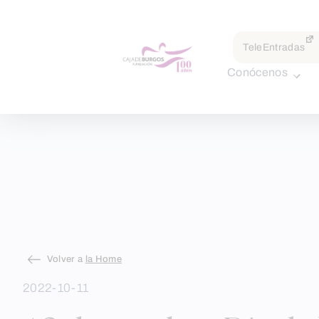
por:
TeleEntradas
Conócenos
Skip
Volver a
la Home
to
2022-10-11
content