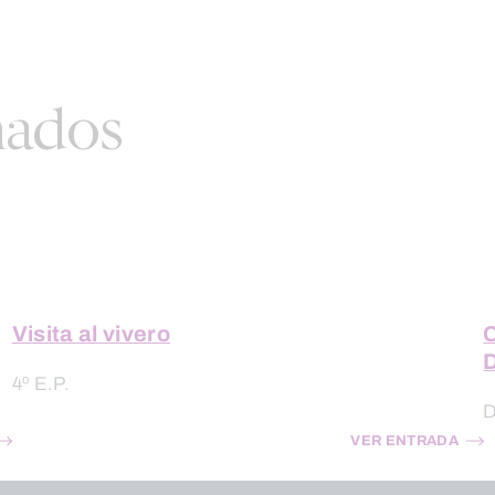
nados
Visita al vivero
4º E.P.
D
VER ENTRADA