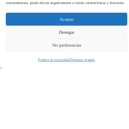
consentimiento, puede afectar negativamente a ciertas características y funciones.
Aceptar
Cuando envíes estarás aceptando los
usos y condiciones
Denegar
Ver preferencias
Política de privacidad
Términos legales
Acceder a perfil personal
Inspeccionar carrito
ENVIAR