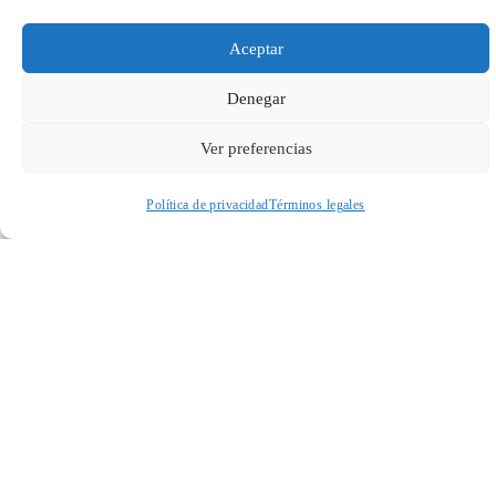
Aceptar
Denegar
Ver preferencias
Política de privacidad
Términos legales
Acceder a perfil personal
Inspeccionar carrito