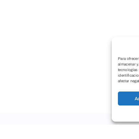
Para ofrecer
almacenar y/
tecnologías
identificaci
afectar nega
A