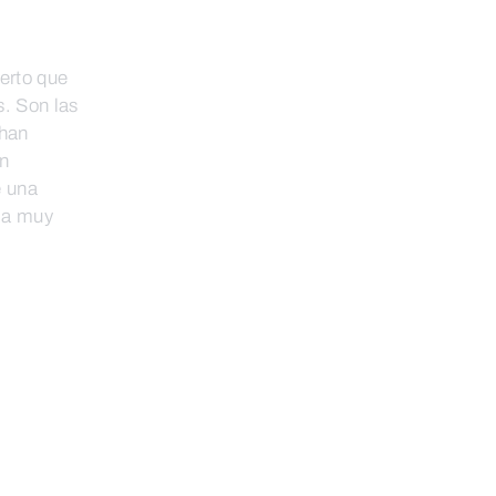
erto que
. Son las
 han
an
e una
cia muy