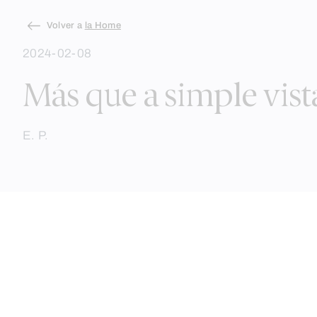
Skip
Volver a
la Home
to
2024-02-08
content
Más que a simple vist
E. P.