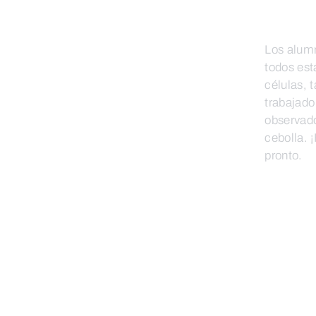
Los alumn
todos es
células, 
trabajado
observado
cebolla. 
pronto.