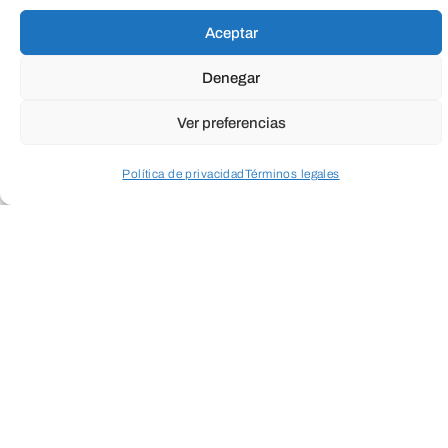
TeleEntradas
Aceptar
Denegar
Ver preferencias
Política de privacidad
Términos legales
Acceder a perfil personal
Inspeccionar carrito