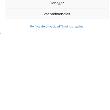
Denegar
Ver preferencias
Política de privacidad
Términos legales
Acceder a perfil personal
Inspeccionar carrito
Fundación