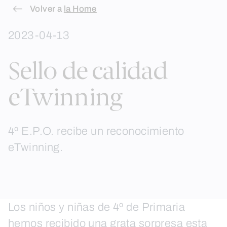
Skip
Volver a
la Home
to
2023-04-13
content
Sello de calidad
eTwinning
4º E.P.O. recibe un reconocimiento
eTwinning.
Los niños y niñas de 4º de Primaria
hemos recibido una grata sorpresa esta