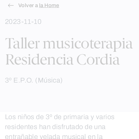
Skip
Volver a
la Home
to
2023-11-10
content
Taller musicoterapia
Residencia Cordia
3º E.P.O. (Música)
Los niños de 3º de primaria y varios
residentes han disfrutado de una
entrañable velada musical en la