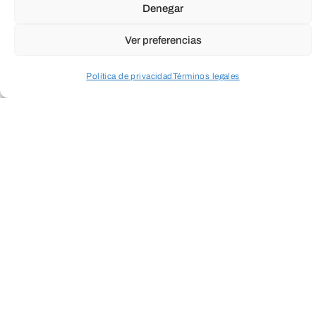
Denegar
Ver preferencias
Política de privacidad
Términos legales
Acceder a perfil personal
Inspeccionar carrito
Fundación