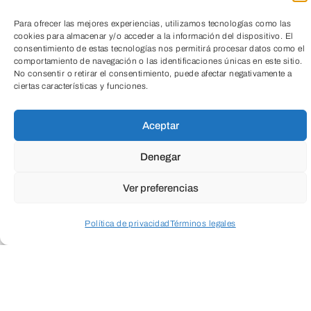
Para ofrecer las mejores experiencias, utilizamos tecnologías como las
cookies para almacenar y/o acceder a la información del dispositivo. El
consentimiento de estas tecnologías nos permitirá procesar datos como el
comportamiento de navegación o las identificaciones únicas en este sitio.
No consentir o retirar el consentimiento, puede afectar negativamente a
ciertas características y funciones.
TeleEntradas
Aceptar
Denegar
Visita al vivero
Ver preferencias
Política de privacidad
Términos legales
4º E.P.
Acceder a perfil personal
Inspeccionar carrito
VER ENTRADA