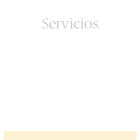
ABIERTO:
USA
Servicios
PAGE
UP
Y
PAGE
DOWN
PARA
CAMBIAR
DE
MES,
CTRL
+
PAGE
UP
O
PAGE