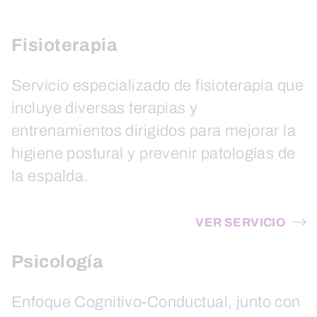
UNA
FECHA.
ESCAPE
Fisioterapia
PARA
CERRAR
Servicio especializado de fisioterapia que
EL
incluye diversas terapias y
CALENDARIO.
entrenamientos dirigidos para mejorar la
higiene postural y prevenir patologías de
la espalda.
VER SERVICIO
Psicología
Enfoque Cognitivo-Conductual, junto con