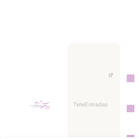
SALUD
Entrenamientopers
onal
TeleEntradas