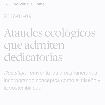
Skip
Volver a
la Home
to
2017-01-09
content
Ataúdes ecológicos
que admiten
dedicatorias
Resistible
reinventa las arcas funerarias
incorporando conceptos como el diseño y
la sostenibilidad