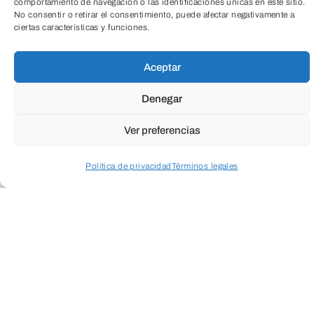
comportamiento de navegación o las identificaciones únicas en este sitio.
No consentir o retirar el consentimiento, puede afectar negativamente a
ciertas características y funciones.
Aceptar
Denegar
Ver preferencias
Política de privacidad
Términos legales
Acceder a perfil personal
Inspeccionar carrito