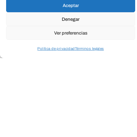
Aceptar
Denegar
Ver preferencias
Política de privacidad
Términos legales
Acceder a perfil personal
Inspeccionar carrito
ENVIAR