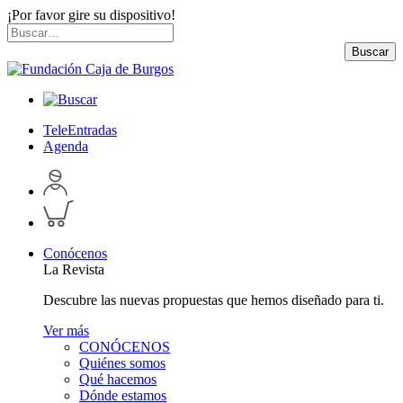
¡Por favor gire su dispositivo!
Skip
Buscar
to
por:
Buscar
content
TeleEntradas
Agenda
Acceder
a
Inspeccionar
perfil
carrito
personal
Conócenos
La Revista
Descubre las nuevas propuestas que hemos diseñado para ti.
Ver más
CONÓCENOS
Quiénes somos
Qué hacemos
Dónde estamos