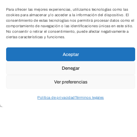
fase de validación por parte del
Instituto
Para ofrecer las mejores experiencias, utilizamos tecnologías como las
cookies para almacenar y/o acceder a la información del dispositivo. El
Tecnológico de Castilla y León ITCL
,
consentimiento de estas tecnologías nos permitirá procesar datos como el
comportamiento de navegación o las identificaciones únicas en este sitio.
entidad colaboradora con el programa
No consentir o retirar el consentimiento, puede afectar negativamente a
Emprendedores.
ciertas características y funciones.
Aceptar
Denegar
Ver preferencias
Política de privacidad
Términos legales
Acceder a perfil personal
Inspeccionar carrito