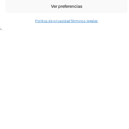
Newsletter
Ver preferencias
Política de privacidad
Términos legales
Acceder a perfil personal
Inspeccionar carrito