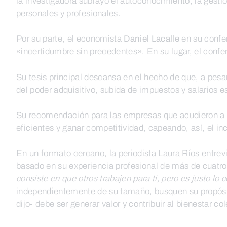
la investigadora subrayó el autoconocimiento, la gesti
personales y profesionales.
Por su parte, el economista
Daniel Lacalle
en su conf
«incertidumbre sin precedentes». En su lugar, el conf
Su tesis principal descansa en el hecho de que, a pesar
del poder adquisitivo, subida de impuestos y salarios 
Su recomendación para las empresas que acudieron a for
eficientes y ganar competitividad, capeando, así, el in
En un formato cercano, la periodista Laura Ríos entrevi
basado en su experiencia profesional de más de cuatro
consiste en que otros trabajen para ti, pero es justo lo c
independientemente de su tamaño, busquen su propósito. 
dijo- debe ser generar valor y contribuir al bienestar col