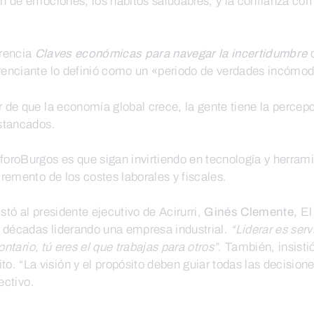
ón de emociones, los hábitos saludables, y la confianza com
erencia
Claves económicas para navegar la incertidumbre
d
erenciante lo definió como un «periodo de verdades incómo
 de que la economía global crece, la gente tiene la percepc
estancados.
oBurgos es que sigan invirtiendo en tecnología y herramient
cremento de los costes laborales y fiscales.
stó al presidente ejecutivo de Acirurri,
Ginés Clemente,
El
 décadas liderando una empresa industrial.
“Liderar es serv
ontario, tú eres el que trabajas para otros”
. También, insist
“La visión y el propósito deben guiar todas las decisiones 
ectivo.