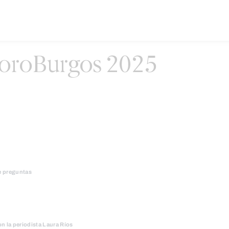
foroBurgos 2025
de preguntas
on la periodista Laura Ríos