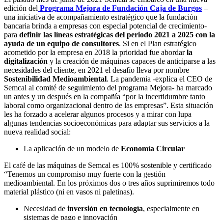
edición del
Programa Mejora de Fundación Caja de Burgos
–
una iniciativa de acompañamiento estratégico que la fundación
bancaria brinda a empresas con especial potencial de crecimiento-
para
definir las líneas estratégicas del periodo 2021 a 2025 con la
ayuda de un equipo de consultores
. Si en el Plan estratégico
acometido por la empresa en 2018 la prioridad fue abordar
la
digitalización
y la creación de máquinas capaces de anticiparse a las
necesidades del cliente, en 2021 el desafío lleva por nombre
Sostenibilidad Medioambiental
. La pandemia -explica el CEO de
Semcal al comité de seguimiento del programa Mejora- ha marcado
un antes y un después en la compañía “por la incertidumbre tanto
laboral como organizacional dentro de las empresas”. Esta situación
les ha forzado a acelerar algunos procesos y a mirar con lupa
algunas tendencias socioeconómicas para adaptar sus servicios a la
nueva realidad social:
La aplicación de un modelo de
Economía Circular
El café de las máquinas de Semcal es 100% sostenible y certificado
“Tenemos un compromiso muy fuerte con la gestión
medioambiental. En los próximos dos o tres años suprimiremos todo
material plástico (ni en vasos ni paletinas).
Necesidad de
inversión en tecnología
, especialmente en
sistemas de pago e innovación