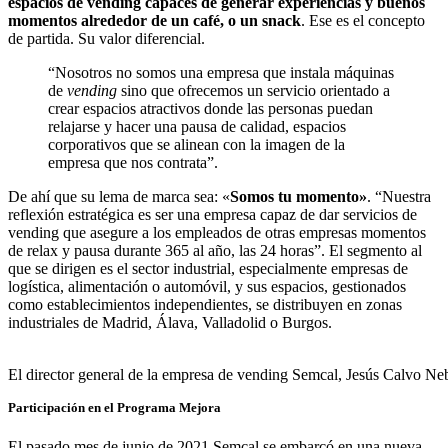
espacios de vending capaces de generar experiencias y buenos
momentos alrededor de un café, o un snack
. Ese es el concepto
de partida. Su valor diferencial.
“Nosotros no somos una empresa que instala máquinas
de
vending
sino que ofrecemos un servicio orientado a
crear espacios atractivos donde las personas puedan
relajarse y hacer una pausa de calidad, espacios
corporativos que se alinean con la imagen de la
empresa que nos contrata”.
De ahí que su lema de marca sea: «
Somos tu momento»
. “Nuestra
reflexión estratégica es ser una empresa capaz de dar servicios de
vending que asegure a los empleados de otras empresas momentos
de relax y pausa durante 365 al año, las 24 horas”. El segmento al
que se dirigen es el sector industrial, especialmente empresas de
logística, alimentación o automóvil, y sus espacios, gestionados
como establecimientos independientes, se distribuyen en zonas
industriales de Madrid, Álava, Valladolid o Burgos.
El director general de la empresa de vending Semcal, Jesús Calvo Ne
Participación en el Programa Mejora
El pasado mes de junio de 2021 Semcal se embarcó en una nueva