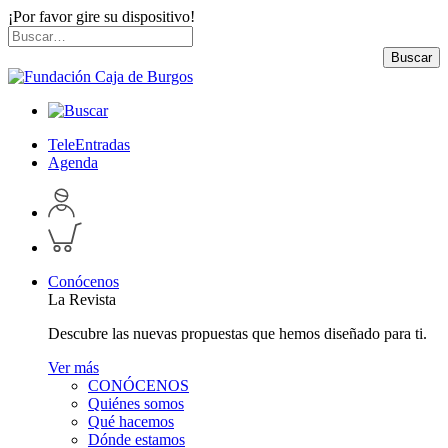
¡Por favor gire su dispositivo!
Skip
Buscar
to
por:
Buscar
content
TeleEntradas
Agenda
Acceder
a
Inspeccionar
perfil
carrito
personal
Conócenos
La Revista
Descubre las nuevas propuestas que hemos diseñado para ti.
Ver más
CONÓCENOS
Quiénes somos
Qué hacemos
Dónde estamos