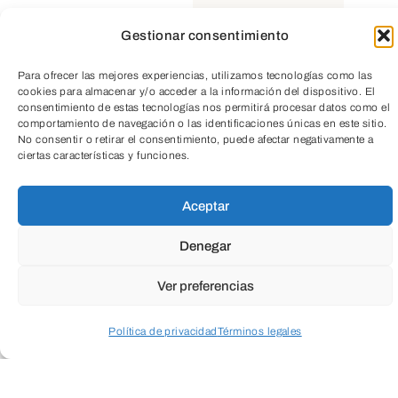
desigualdad social.
Gestionar consentimiento
Los colectivos más
“vulnerables” (desempleados,
Para ofrecer las mejores experiencias, utilizamos tecnologías como las
cookies para almacenar y/o acceder a la información del dispositivo. El
trabajadores no cualificados,
consentimiento de estas tecnologías nos permitirá procesar datos como el
comportamiento de navegación o las identificaciones únicas en este sitio.
individuos con ingresos
No consentir o retirar el consentimiento, puede afectar negativamente a
ciertas características y funciones.
inferiores a la media, y
población activa entre 45 y 64
Aceptar
años) son más pesimistas que
Denegar
antes de la pandemia respecto
a su capacidad de competir en
Ver preferencias
el mercado de trabajo
automatizado.
Política de privacidad
Términos legales
El sistema educativo no está
Acceder a perfil personal
Inspeccionar carrito
preparando a la sociedad para