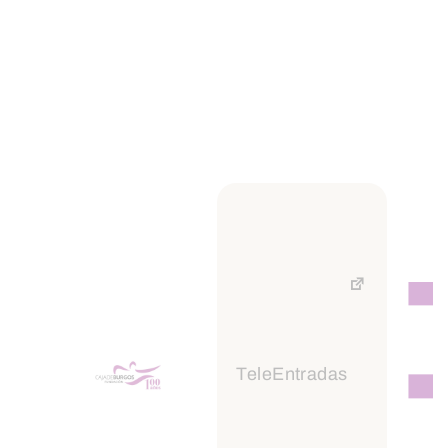
La mayoría de empresas
españolas cuentan con planes
para continuar con el
teletrabajo tras la pandemia.
El acelerón que experimentó el
teletrabajo el año pasado no se
vio acompañado por avances
en el derecho a la desconexión
digital
Los españoles creen que el
cambio tecnológico genera
TeleEntradas
más empleo que
destruye, aunque también
piensan que aumenta la