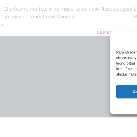
El próximo martes, 6 de mayo, el edificio Nexo acogerá
L
un nuevo encuentro neXworking…
B
VER ENTRADA
Para ofrecer
almacenar y/
tecnologías
identificaci
afectar nega
A