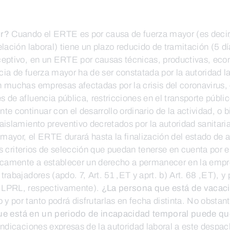
or?
Cuando el ERTE es por causa de fuerza mayor (es decir,
relación laboral) tiene un plazo reducido de tramitación (5 
eceptivo, en un ERTE por causas técnicas, productivas, eco
cia de fuerza mayor ha de ser constatada por la autoridad l
 en muchas empresas afectadas por la crisis del coronaviru
 de afluencia pública, restricciones en el transporte públic
 continuar con el desarrollo ordinario de la actividad, o b
 aislamiento preventivo decretados por la autoridad sanitari
mayor, el ERTE durará hasta la finalización del estado de 
s criterios de selección que puedan tenerse en cuenta por 
nicamente a establecer un derecho a permanecer en la empr
trabajadores (apdo. 7, Art. 51 ,ET y aprt. b) Art. 68 ,ET), y 
7 ,LPRL, respectivamente).
¿La persona que está de vacac
y por tanto podrá disfrutarlas en fecha distinta. No obstan
que está en un periodo de incapacidad temporal puede q
 indicaciones expresas de la autoridad laboral a este despac