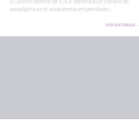
El último informe de ICEX identifica un cambio de
paradigma en el ecosistema emprendedor…
VER ENTRADA