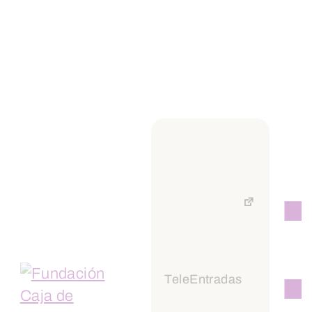
desde el 16 de junio de 2020 hasta el 31
de diciembre de 2020, o hasta que se
agote el crédito habilitado.
OTRAS MEDIDAS
Otra de las medidas de interés para
empresa es la suspensión del derecho de
separación de los socios. Con el objetivo
de reforzar la solvencia de las empresas
para afrontar la recuperación económica
se extiende el plazo de suspensión de
este derecho, únicamente en el supuesto
TeleEntradas
de separación por falta de dividendos, tal