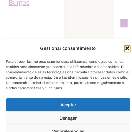
y como se establece en el art. 348 bis.1 y
4 del texto refundido de la Ley de
Sociedades de Capital. De esta forma, se
permitirá la retención del dividendo para
que las empresas puedan afrontar la
recuperación económica con una
Gestionar consentimiento
solvencia reforzada. La suspensión del
Para ofrecer las mejores experiencias, utilizamos tecnologías como las
derecho de separación se extiende hasta
cookies para almacenar y/o acceder a la información del dispositivo. El
consentimiento de estas tecnologías nos permitirá procesar datos como el
el 31 de diciembre de 2020. El Real
comportamiento de navegación o las identificaciones únicas en este sitio.
No consentir o retirar el consentimiento, puede afectar negativamente a
Decreto, publicado en el BOE el pasado
ciertas características y funciones.
6 de julio, hace una mención expresa a
los
trabajadores fijos discontinuos del
Aceptar
sector turístico.
En este sentido, se
Denegar
dispone la extensión de bonificaciones y
Ver preferencias