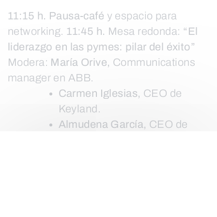
11:15 h.
Pausa-café
y espacio para
networking.
11:45 h.
Mesa redonda:
“El
liderazgo en las pymes: pilar del éxito”
Modera:
María Orive,
Communications
manager en ABB.
Carmen Iglesias,
CEO de
Keyland.
Almudena García,
CEO de
Maderas García Varona.
Mónica Mansilla,
CEO de
Industrias Mansilla.
12:30 h.
Clausura de la jornada.
Rafael