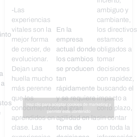
incierto,
-Las
ambiguo y
experiencias
cambiante,
vitales son la
En la
los directivos
into
mejor forma
empresa
estamos
de crecer, de
actual donde
obligados a
evolucionar.
los cambios
tomar
Dejan una
se producen
decisiones
a
huella mucho
tan
con rapidez,
 a
más perenne
rápidamente
buscando el
que los
y se requiere
impacto a
stos
Haz clic para aceptar cookies de marketing y
conocimientos
una gran
corto plazo,
e
permitir este contenido
aprendidos en
agilidad en la
sin contar
clase. Las
toma de
con toda la