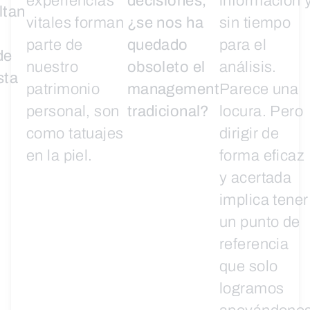
experiencias
decisiones,
información 
ltan
vitales forman
¿se nos ha
sin tiempo
parte de
quedado
para el
de
nuestro
obsoleto el
análisis.
sta
patrimonio
management
Parece una
personal, son
tradicional?
locura. Pero
como tatuajes
dirigir de
en la piel.
forma eficaz
y acertada
implica tener
un punto de
referencia
que solo
logramos