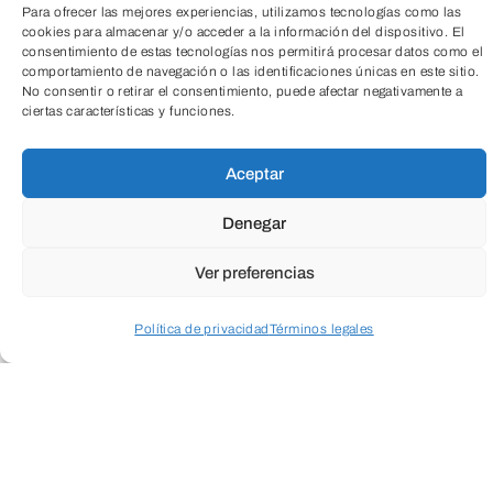
Para ofrecer las mejores experiencias, utilizamos tecnologías como las
cookies para almacenar y/o acceder a la información del dispositivo. El
Educación
consentimiento de estas tecnologías nos permitirá procesar datos como el
comportamiento de navegación o las identificaciones únicas en este sitio.
No consentir o retirar el consentimiento, puede afectar negativamente a
ciertas características y funciones.
Todas
Aceptar
Cultura
Social
Empresarial
Denegar
Ver preferencias
Salud
Medio ambiente
Política de privacidad
Términos legales
Acceder a perfil personal
Inspeccionar carrito