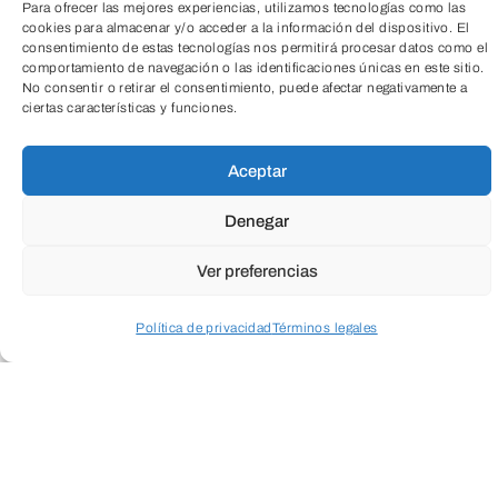
Educación
Para ofrecer las mejores experiencias, utilizamos tecnologías como las
cookies para almacenar y/o acceder a la información del dispositivo. El
consentimiento de estas tecnologías nos permitirá procesar datos como el
comportamiento de navegación o las identificaciones únicas en este sitio.
Todas
No consentir o retirar el consentimiento, puede afectar negativamente a
ciertas características y funciones.
Aceptar
Cultura
Social
Empresarial
Denegar
Ver preferencias
Salud
Medio ambiente
Política de privacidad
Términos legales
Acceder a perfil personal
Inspeccionar carrito