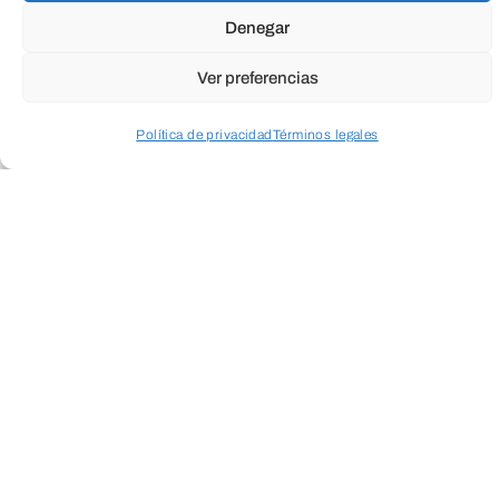
Denegar
Ver preferencias
Política de privacidad
Términos legales
Acceder a perfil personal
Inspeccionar carrito
Educación
Todas
Cultura
Social
Empresarial