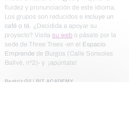
fluidez y pronunciación de este idioma.
Los grupos son reducidos e
incluye un
café o té
. ¿Decidida a apoyar su
proyecto? Visita
su web
o pásate por la
sede de Three Trees -en el
Espacio
Emprende
de Burgos (Calle Sonsoles
Ballvé, nº2)- y ¡apúntate!
Beatriz Gil | BIT ACADEMY
¿Has oído hablar de importancia de
desarrollar las
habilidades STEM
en los
niños y niñas? La academia de tecnología
y robótica
Bit Academy
ha diseñado una