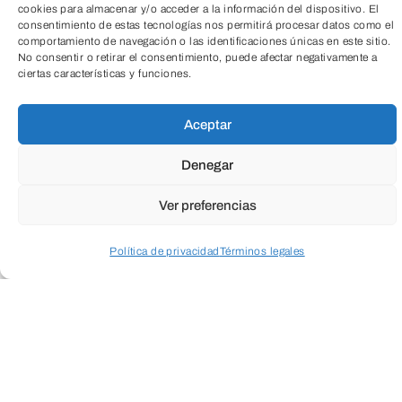
cookies para almacenar y/o acceder a la información del dispositivo. El
Digitalizar la publicidad del
consentimiento de estas tecnologías nos permitirá procesar datos como el
comportamiento de navegación o las identificaciones únicas en este sitio.
parque de alquiler
No consentir o retirar el consentimiento, puede afectar negativamente a
ciertas características y funciones.
Desarrollo de proyectos que
favorezcan el desarrollo de
Aceptar
profesionales, que asesoren a
nivel comarcal ayudando a
Denegar
personas locales.
Ver preferencias
Teletrabajo, vivienda, sostenibilidad y
Política de privacidad
Términos legales
repoblación del medio rural
Acceder a perfil personal
Inspeccionar carrito
Débora Serrano (Realserma Rural) y