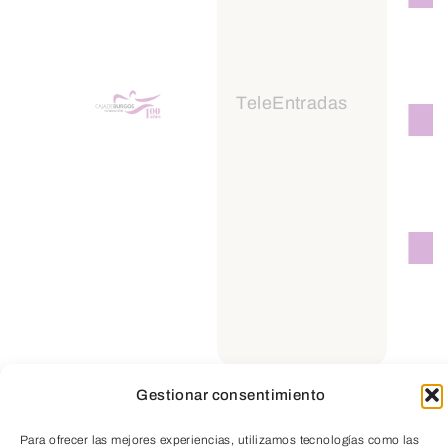
viviendas y favorezcan su
disponibilidad a las personas
demandantes
TeleEntradas
La colaboración público-
privada para afrontar los
desafíos
Un cambio normativo que
dinamice la oferta y el proceso
de licencias
Transparencia: Incrementar la
información sobre datos de
mercado e indicadores
Gestionar consentimiento
inmobiliarios. Datos de
operaciones reales.
Para ofrecer las mejores experiencias, utilizamos tecnologías como las