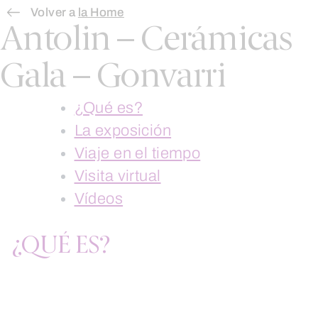
Skip
Volver a
la Home
Antolin – Cerámicas
to
content
Gala – Gonvarri
¿Qué es?
La exposición
Viaje en el tiempo
Visita virtual
Vídeos
¿QUÉ ES?