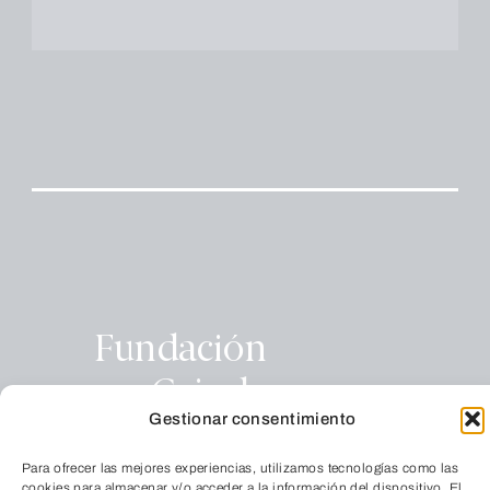
Fundación
Caja de
Gestionar consentimiento
Burgos
Para ofrecer las mejores experiencias, utilizamos tecnologías como las
Calle La Puebla, 1 (Edificio Nexo)
cookies para almacenar y/o acceder a la información del dispositivo. El