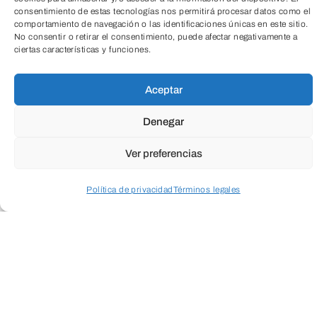
consentimiento de estas tecnologías nos permitirá procesar datos como el
09004 – Burgos – España
comportamiento de navegación o las identificaciones únicas en este sitio.
No consentir o retirar el consentimiento, puede afectar negativamente a
ciertas características y funciones.
Aceptar
Teléfono:
(+34) 947 258 113
TeleEntradas
Denegar
Email:
fundacion@cajadeburgos.com
Ver preferencias
Política de privacidad
Términos legales
Acceder a perfil personal
Inspeccionar carrito