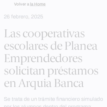
Skip
Volver a
la Home
to
26 febrero, 2025
content
Las cooperativas
escolares de Planea
Emprendedores
solicitan préstamos
en Arquia Banca
Se trata de un trámite financiero simulado
por los alumnos dentro del programa