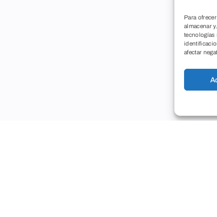
Para ofrecer
almacenar y/
tecnologías
identificaci
afectar nega
A