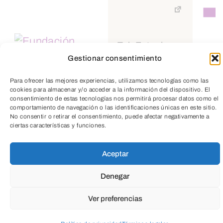
TeleEntradas
Otro hito relevante ha sido la promoción
Gestionar consentimiento
de la Comunidad Energética
Villalonquéjar Sostenible, impulsada
Para ofrecer las mejores experiencias, utilizamos tecnologías como las
cookies para almacenar y/o acceder a la información del dispositivo. El
junto a la Asociación de Empresarios del
consentimiento de estas tecnologías nos permitirá procesar datos como el
comportamiento de navegación o las identificaciones únicas en este sitio.
Polígono de Villalonquéjar (AEPV) y la
No consentir o retirar el consentimiento, puede afectar negativamente a
Fundación Caja de Burgos, (como uno de
ciertas características y funciones.
sus miembros promotores), con el
Aceptar
objetivo de avanzar hacia una gestión
energética más eficiente y colaborativa.
Denegar
Ver preferencias