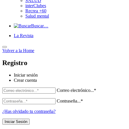
SALUD
interClubes
Recrea +60
Salud mental
Buscar…
La Revista
Volver a
la Home
Registro
Iniciar sesión
Crear cuenta
Formulario
Correo electrónico...*
de
Contraseña...*
inicio
¿Has olvidado tu contraseña?
de
sesión