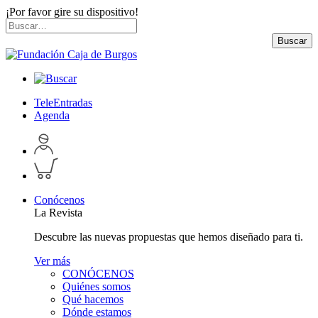
¡Por favor gire su dispositivo!
Skip
Buscar
to
por:
Buscar
content
TeleEntradas
Agenda
Acceder
a
Inspeccionar
perfil
carrito
personal
Conócenos
La Revista
Descubre las nuevas propuestas que hemos diseñado para ti.
Ver más
CONÓCENOS
Quiénes somos
Qué hacemos
Dónde estamos