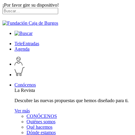
¡Por favor gire su dispositivo!
Skip
Buscar
to
por:
content
TeleEntradas
Agenda
Acceder
a
Inspeccionar
perfil
carrito
personal
Conócenos
La Revista
Descubre las nuevas propuestas que hemos diseñado para ti.
Ver más
CONÓCENOS
Quiénes somos
Qué hacemos
Dónde estamos