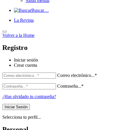
Salud mental
Buscar…
La Revista
Volver a
la Home
Registro
Iniciar sesión
Crear cuenta
Formulario
Correo electrónico...*
de
Contraseña...*
inicio
¿Has olvidado tu contraseña?
de
sesión
Selecciona tu perfil...
Personal