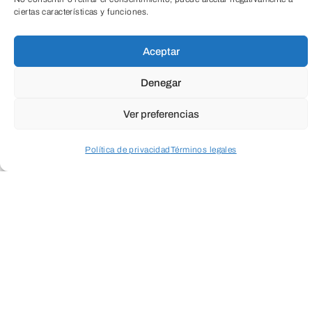
ciertas características y funciones.
Aceptar
Endeudamiento asumible.
Denegar
Ver preferencias
Política de privacidad
Términos legales
Acceder a perfil personal
Inspeccionar carrito
Una gestión profesionalizada.