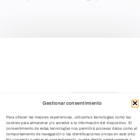
Suficiente capitalización y
rentabilidad.
Gestionar consentimiento
Para ofrecer las mejores experiencias, utilizamos tecnologías como las
cookies para almacenar y/o acceder a la información del dispositivo. El
TeleEntradas
consentimiento de estas tecnologías nos permitirá procesar datos como el
comportamiento de navegación o las identificaciones únicas en este sitio.
No consentir o retirar el consentimiento, puede afectar negativamente a