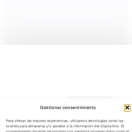
Gestionar consentimiento
30 DE SEPTIEMBRE Y 1
Para ofrecer las mejores experiencias, utilizamos tecnologías como las
cookies para almacenar y/o acceder a la información del dispositivo. El
TeleEntradas
consentimiento de estas tecnologías nos permitirá procesar datos como el