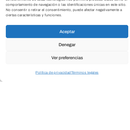
DE OCTUBRE
comportamiento de navegación o las identificaciones únicas en este sitio.
No consentir o retirar el consentimiento, puede afectar negativamente a
ciertas características y funciones.
Aceptar
Denegar
Ver preferencias
Política de privacidad
Términos legales
Acceder a perfil personal
Inspeccionar carrito
Coincidiendo con el 100
aniversario de entidad, el
encuentro empresarial de
referencia en Castilla y león
amplía su formato, consolidando