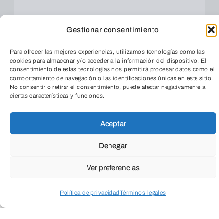
Gestionar consentimiento
Educación
Para ofrecer las mejores experiencias, utilizamos tecnologías como las
Todas
cookies para almacenar y/o acceder a la información del dispositivo. El
consentimiento de estas tecnologías nos permitirá procesar datos como el
comportamiento de navegación o las identificaciones únicas en este sitio.
Cultura
Social
Empresarial
No consentir o retirar el consentimiento, puede afectar negativamente a
ciertas características y funciones.
Salud
Medio ambiente
Aceptar
TeleEntradas
Denegar
Ver preferencias
Política de privacidad
Términos legales
Acceder a perfil personal
Inspeccionar carrito