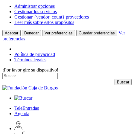
Administrar opciones
Gestionar los servicios
Gestionar {vendor_count} proveedores
Leer más sobre estos propósitos
Ver
Aceptar
Denegar
Ver preferencias
Guardar preferencias
preferencias
Política de privacidad
Términos legales
¡Por favor gire su dispositivo!
Skip
Buscar
to
por:
Buscar
content
TeleEntradas
Agenda
Acceder
a
Inspeccionar