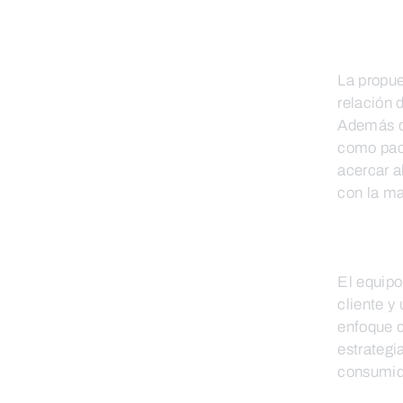
La propue
relación 
Además de
como pack
acercar a
con la ma
El equipo
cliente y
enfoque c
estrategi
consumido