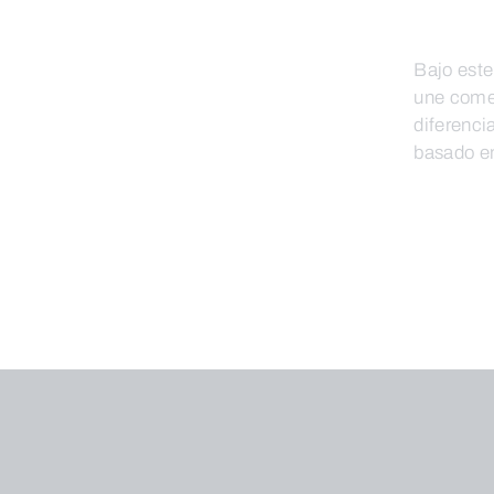
Bajo est
une comer
diferenci
basado en