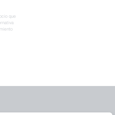
ocio que
ernativa
imiento