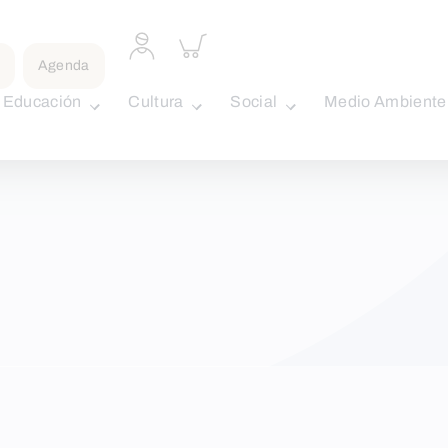
Acceder
Inspeccionar
a
carrito
Agenda
perfil
personal
Educación
Cultura
Social
Medio Ambiente