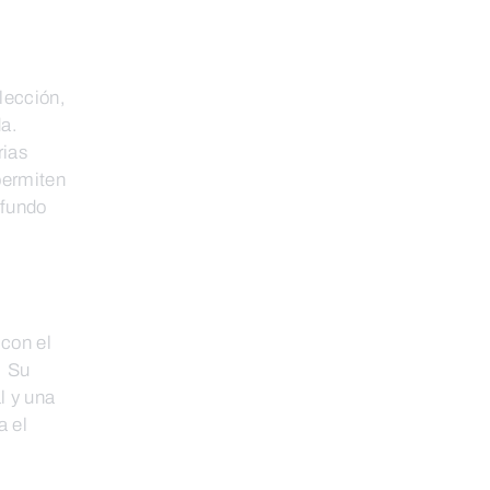
lección,
da.
rias
permiten
ofundo
 con el
. Su
l y una
a el