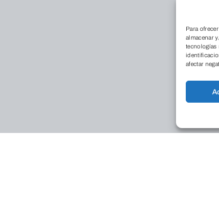
Para ofrecer
almacenar y/
tecnologías
identificaci
afectar nega
A
Conócenos
Qu
Dó
La
Tr