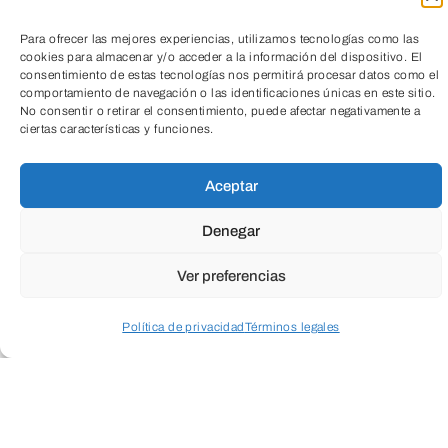
Para ofrecer las mejores experiencias, utilizamos tecnologías como las
Cuando envíes estarás aceptando los
usos y
cookies para almacenar y/o acceder a la información del dispositivo. El
condiciones
consentimiento de estas tecnologías nos permitirá procesar datos como el
comportamiento de navegación o las identificaciones únicas en este sitio.
No consentir o retirar el consentimiento, puede afectar negativamente a
ciertas características y funciones.
TeleEntradas
Aceptar
Denegar
Ver preferencias
ENVIAR
Política de privacidad
Términos legales
Acceder a perfil personal
Inspeccionar carrito