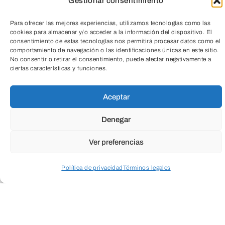
Gestionar consentimiento
Todas
Para ofrecer las mejores experiencias, utilizamos tecnologías como las
Cultura
Social
Empresarial
cookies para almacenar y/o acceder a la información del dispositivo. El
consentimiento de estas tecnologías nos permitirá procesar datos como el
comportamiento de navegación o las identificaciones únicas en este sitio.
Salud
Medio ambiente
No consentir o retirar el consentimiento, puede afectar negativamente a
ciertas características y funciones.
Aceptar
TeleEntradas
Denegar
Ver preferencias
Política de privacidad
Términos legales
Acceder a perfil personal
Inspeccionar carrito
Cuando envíes estarás aceptando los
usos y