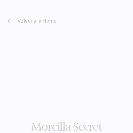
Skip
to
Volver a
la Home
content
Morcilla Secret