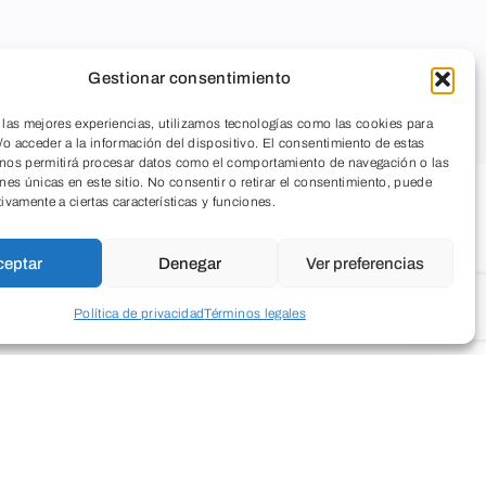
Gestionar consentimiento
 las mejores experiencias, utilizamos tecnologías como las cookies para
o acceder a la información del dispositivo. El consentimiento de estas
 nos permitirá procesar datos como el comportamiento de navegación o las
ones únicas en este sitio. No consentir o retirar el consentimiento, puede
portadora estén disponibles en cualquier lugar, de
tivamente a ciertas características y funciones.
facilita un rápido y adecuado tratamiento médico en
uidados en personas mayores o deportistas de riesgo.
ceptar
Denegar
Ver preferencias
Política de privacidad
Términos legales