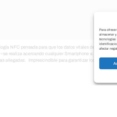
Para ofrecer
almacenar y/
tecnologías
identificaci
ología NFC pensada para que los datos vitales de la persona 
afectar nega
 –se realiza acercando cualquier Smartphone a la pulsera- 
s allegadas. Imprescindible para garantizar los mejores c
A