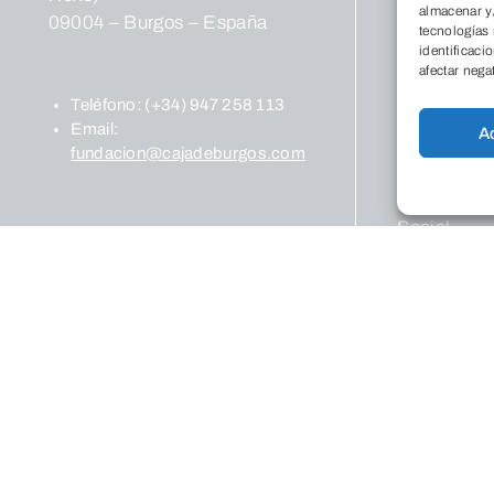
Co
almacenar y/
09004 – Burgos – España
tecnologías
Pr
identificaci
Cultura
afectar nega
Pr
Teléfono:
(+34) 947 258 113
cul
Email:
A
Ce
fundacion@cajadeburgos.com
Ex
Pu
Social
Fo