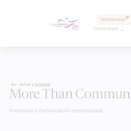
por:
TeleEntradas
Conócenos
Skip
Volver a
la Home
to
More Than Communic
content
Formación y Comunicación personalizada