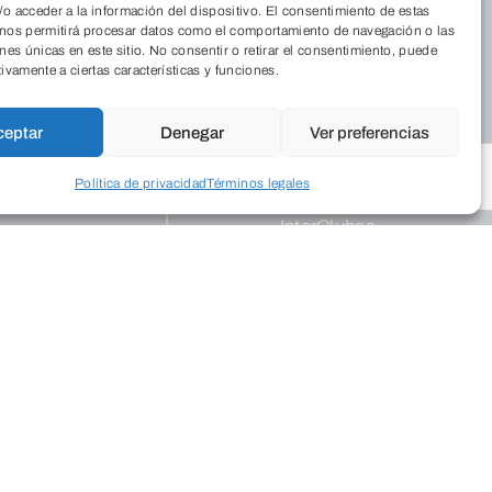
legios
Empresarial
o acceder a la información del dispositivo. El consentimiento de estas
 nos permitirá procesar datos como el comportamiento de navegación o las
ograma Educa
Programas de
ones únicas en este sitio. No consentir o retirar el consentimiento, puede
apoyo
tivamente a ciertas características y funciones.
ogramación
Dinamismo
tural
Empresarial
ceptar
Denegar
Ver preferencias
ntros
Palacio
posiciones
Saldañuela
Política de privacidad
Términos legales
blicaciones
Salud
InterClubes
ro Solidario
Recrea +60