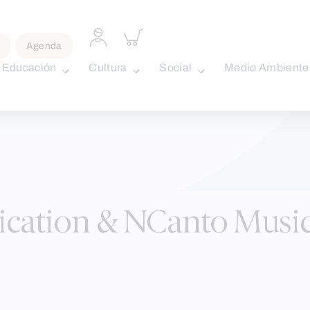
Acceder
Inspeccionar
a
carrito
Agenda
perfil
Educación
Cultura
Social
Medio Ambiente
personal
ation & NCanto Musi