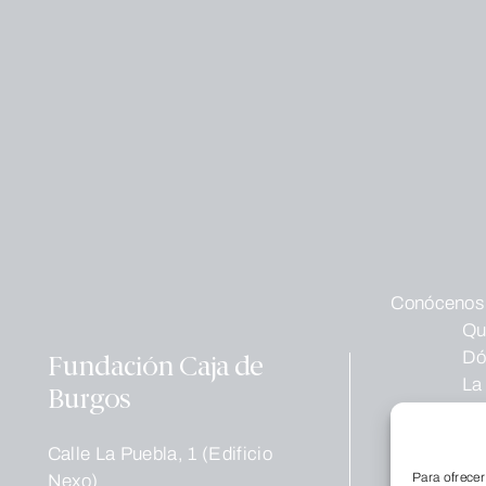
Conócenos
Qu
Dó
Fundación Caja de
La
Burgos
Tr
no
Calle La Puebla, 1 (Edificio
Educación
Para ofrecer
Nexo)