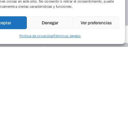
ones únicas en este sitio. No consentir o retirar el consentimiento, puede
tivamente a ciertas características y funciones.
ceptar
Denegar
Ver preferencias
Política de privacidad
Términos legales
Residencia
iénes somos
Cordia
nde estamos
 Revista
Medio Ambiente
abaja con
Aulas de Medio
sotros
Ambiente
Programas
Publicaciones
legios
ograma Educa
Empresarial
Programas de