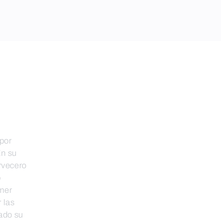
por
En su
rvecero
o
imer
 las
zado su