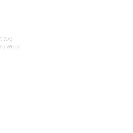
(CICA)
 the Wheat