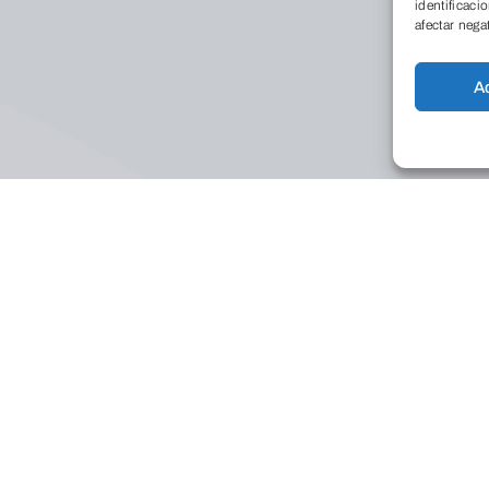
identificaci
afectar nega
A
Conócenos
Qu
Dó
La
Tr
Fundación Caja de
no
Burgos
Educación
Calle La Puebla, 1 (Edificio
Co
Nexo)
Pr
09004 – Burgos – España