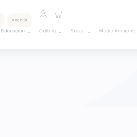
Acceder
Inspeccionar
a
carrito
Agenda
perfil
personal
Educación
Cultura
Social
Medio Ambiente