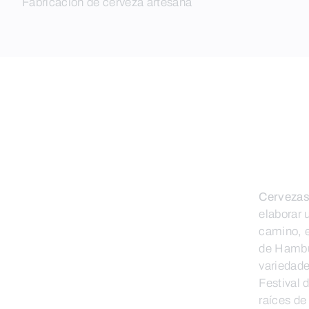
Fabricación de cerveza artesana
Cervezas
elaborar 
camino, e
de Hambur
variedade
Festival 
raíces de